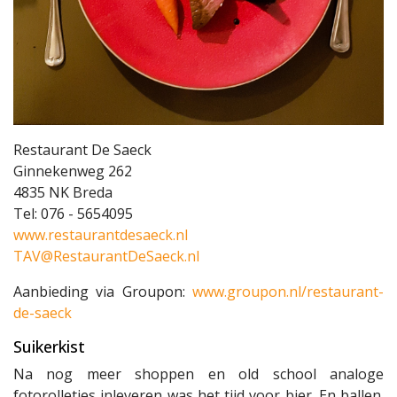
Restaurant De Saeck
Ginnekenweg 262
4835 NK Breda
Tel: 076 - 5654095
www.restaurantdesaeck.nl
TAV@RestaurantDeSaeck.nl
Aanbieding via Groupon:
www.groupon.nl/restaurant-
de-saeck
Suikerkist
Na nog meer shoppen en old school analoge
fotorolletjes inleveren was het tijd voor bier. En ballen.