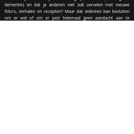
dementie) en dat je anderen niet zult vervelen met nieuwe
foto's, verhalen en recepten? Maar dat iedereen kan besluiten
om er wel of om er juist helemaal geen aandacht aan te
besteden? Nou, simpel! Je maakt een website ;)
Have fun @
© & disclaimer
De meeste foto's zijn gemaakt door Mieke de Weert &
mickeysplace.nl tenzij anders vermeld. Gebruik van tekst en/of
foto's zonder toestemming is verboden. Alle rechten