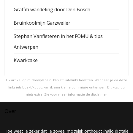
Graffiti wandeling door Den Bosch
Bruinkoolmijn Garzweiler
Stephan Vanfleteren in het FOMU & tips
Antwerpen
Kwarkcake
Elk artikel op mickeysplace.nl kán affiliatelinks bevatten. Wanneer je via deze
links iets boekt/koopt, kan ik een kleine commissie ontvangen. Dit kost jou
niets extra. Zie voor meer informatie de
disclaimer
Over
Hoe weet je zeker dat je zoveel mogelijk onthoudt (hallo digitale