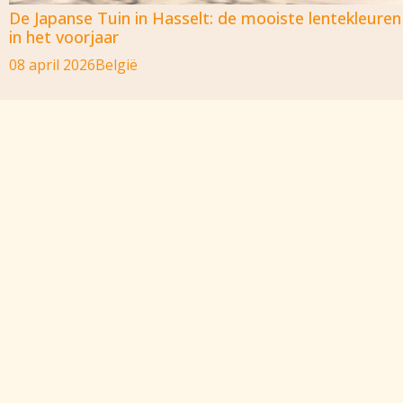
De Japanse Tuin in Hasselt: de mooiste lentekleuren
in het voorjaar
08 april 2026
België