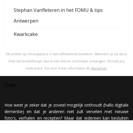
Stephan Vanfleteren in het FOMU & tips
Antwerpen
Kwarkcake
Elk artikel op mickeysplace.nl kán affiliatelinks bevatten. Wanneer je via deze
links iets boekt/koopt, kan ik een kleine commissie ontvangen. Dit kost jou
niets extra. Zie voor meer informatie de
disclaimer
Over
Hoe weet je zeker dat je zoveel mogelijk onthoudt (hallo digitale
dementie) en dat je anderen niet zult vervelen met nieuwe
foto's, verhalen en recepten? Maar dat iedereen kan besluiten
om er wel of om er juist helemaal geen aandacht aan te
besteden? Nou, simpel! Je maakt een website ;)