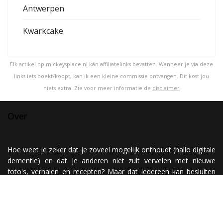
Antwerpen
Kwarkcake
Elk artikel op mickeysplace.nl kán affiliatelinks bevatten. Wanneer je via deze
links iets boekt/koopt, kan ik een kleine commissie ontvangen. Dit kost jou
niets extra. Zie voor meer informatie de
disclaimer
Over
Hoe weet je zeker dat je zoveel mogelijk onthoudt (hallo digitale
dementie) en dat je anderen niet zult vervelen met nieuwe
foto's, verhalen en recepten? Maar dat iedereen kan besluiten
om er wel of om er juist helemaal geen aandacht aan te
besteden? Nou, simpel! Je maakt een website ;)
Have fun @