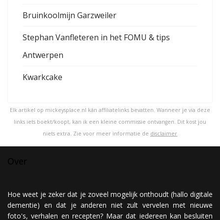
Bruinkoolmijn Garzweiler
Stephan Vanfleteren in het FOMU & tips
Antwerpen
Kwarkcake
Elk artikel op mickeysplace.nl kán affiliatelinks bevatten. Wanneer je via deze
links iets boekt/koopt, kan ik een kleine commissie ontvangen. Dit kost jou
niets extra. Zie voor meer informatie de
disclaimer
Over
Hoe weet je zeker dat je zoveel mogelijk onthoudt (hallo digitale
dementie) en dat je anderen niet zult vervelen met nieuwe
foto's, verhalen en recepten? Maar dat iedereen kan besluiten