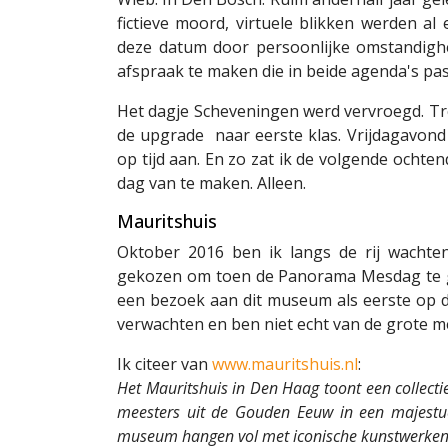
fictieve moord, virtuele blikken werden al
deze datum door persoonlijke omstandigh
afspraak te maken die in beide agenda's pas
Het dagje Scheveningen werd vervroegd. Tre
de upgrade naar eerste klas. Vrijdagavond 
op tijd aan. En zo zat ik de volgende ochte
dag van te maken. Alleen.
Mauritshuis
Oktober 2016 ben ik langs de rij wacht
gekozen om toen de Panorama Mesdag te ga
een bezoek aan dit museum als eerste op de
verwachten en ben niet echt van de grote me
Ik citeer van
www.mauritshuis.nl
:
Het Mauritshuis in Den Haag toont een collect
meesters uit de Gouden Eeuw in een majestue
museum hangen vol met iconische kunstwerken