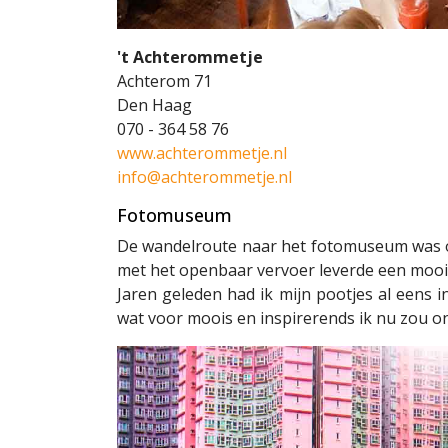
't Achterommetje
Achterom 71
Den Haag
070 - 364 58 76
www.achterommetje.nl
info@achterommetje.nl
Fotomuseum
De wandelroute naar het fotomuseum was o
met het openbaar vervoer leverde een mooie
Jaren geleden had ik mijn pootjes al eens
wat voor moois en inspirerends ik nu zou o