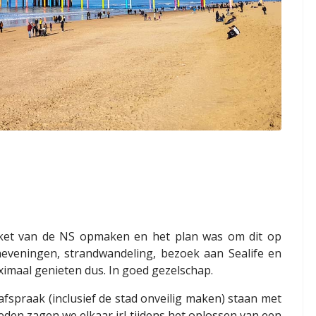
cket van de NS opmaken en het plan was om dit op
heveningen, strandwandeling, bezoek aan Sealife en
ximaal genieten dus. In goed gezelschap.
afspraak (inclusief de stad onveilig maken) staan met
eden zagen we elkaar irl tijdens het oplossen van een