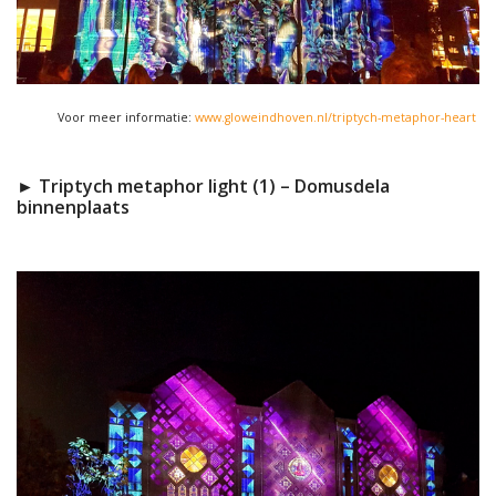
Voor meer informatie:
www.gloweindhoven.nl/triptych-metaphor-heart
► Triptych metaphor light (1) – Domusdela
binnenplaats