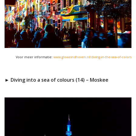
Voor meer informatie:
www.gloweindhoven.nl/diving-in-the-sea-of-colors
► Diving into a sea of colours (14) – Moskee