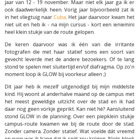
jaar van 12 - 19 november. Maar niet elk jaar ga ik er
ook daadwerkelijk heen. Vorig jaar bijvoorbeeld zat ik
in het vliegtuig naar
Cuba
. Het jaar daarvoor kwam het
niet uit en heb ik - na mijn cursus - kort een ieniemini
heel klein stukje van de route gelopen.
De keren daarvoor was ik één van die irritante
fotografen die met haar statief soms een soort van
gevecht leverde met de andere bezoekers. Of te lang
stond te spelen met sluitertijd en/of diafragma. Op zo'n
moment loop ik GLOW bij voorkeur alleen ;)
Dit jaar heb ik mezelf uitgenodigd bij mijn middelste
kind. Hij woont al anderhalve maand op de campus met
het meest geweldige uitzicht over de stad en ik had
daar nog geen vorkje geprikt. Kan niet hè? Aansluitend
stond GLOW in de planning. Over een piepklein stukje
campus-route kwamen we bij de route door de stad.
Zonder camera. Zonder statief. Wat voelde dát vreemd
en even was ik bang dat ik spijt zou krijgen. Niets bleek