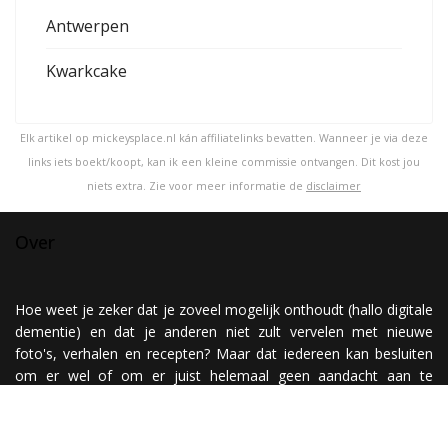
Antwerpen
Kwarkcake
Elk artikel op mickeysplace.nl kán affiliatelinks bevatten. Wanneer je via deze
links iets boekt/koopt, kan ik een kleine commissie ontvangen. Dit kost jou
niets extra. Zie voor meer informatie de
disclaimer
Over
Hoe weet je zeker dat je zoveel mogelijk onthoudt (hallo digitale
dementie) en dat je anderen niet zult vervelen met nieuwe
foto's, verhalen en recepten? Maar dat iedereen kan besluiten
om er wel of om er juist helemaal geen aandacht aan te
besteden? Nou, simpel! Je maakt een website ;)