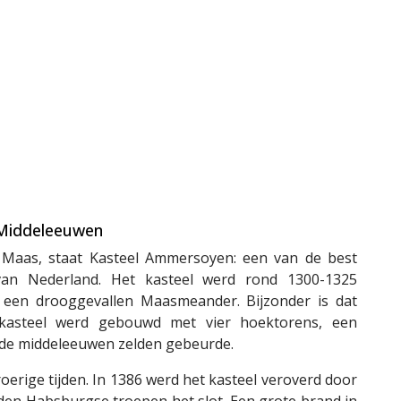
 Middeleeuwen
 Maas, staat Kasteel Ammersoyen: een van de best
an Nederland. Het kasteel werd rond 1300-1325
 een drooggevallen Maasmeander. Bijzonder is dat
kasteel werd gebouwd met vier hoektorens, een
n de middeleeuwen zelden gebeurde.
ige tijden. In 1386 werd het kasteel veroverd door
den Habsburgse troepen het slot. Een grote brand in