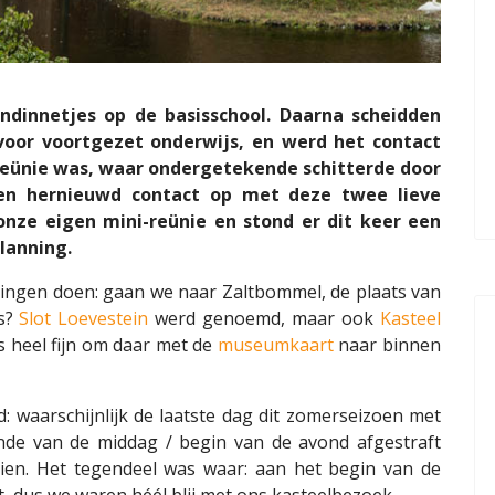
ndinnetjes op de basisschool. Daarna scheidden
voor voortgezet onderwijs, en werd het contact
lreünie was, waar ondergetekende schitterde door
een hernieuwd contact op met deze twee lieve
onze eigen mini-reünie en stond er dit keer een
lanning.
ingen doen: gaan we naar Zaltbommel, de plaats van
rs?
Slot Loevestein
werd genoemd, maar ook
Kasteel
us heel fijn om daar met de
museumkaart
naar binnen
 waarschijnlijk de laatste dag dit zomerseizoen met
inde van de middag / begin van de avond afgestraft
en. Het tegendeel was waar: aan het begin van de