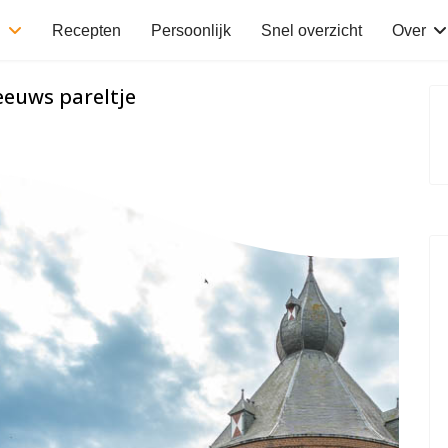
n
Recepten
Persoonlijk
Snel overzicht
Over
euws pareltje