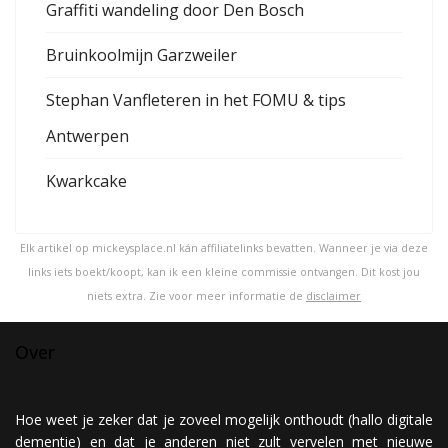
Graffiti wandeling door Den Bosch
Bruinkoolmijn Garzweiler
Stephan Vanfleteren in het FOMU & tips
Antwerpen
Kwarkcake
Elk artikel op mickeysplace.nl kán affiliatelinks bevatten. Wanneer je via deze
links iets boekt/koopt, kan ik een kleine commissie ontvangen. Dit kost jou
niets extra. Zie voor meer informatie de
disclaimer
Over
Hoe weet je zeker dat je zoveel mogelijk onthoudt (hallo digitale
dementie) en dat je anderen niet zult vervelen met nieuwe