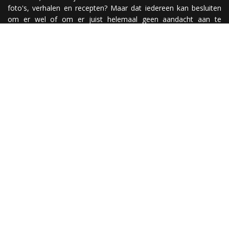
foto's, verhalen en recepten? Maar dat iedereen kan besluiten
om er wel of om er juist helemaal geen aandacht aan te
besteden? Nou, simpel! Je maakt een website ;)
Have fun @
© & disclaimer
De meeste foto's zijn gemaakt door Mieke de Weert &
mickeysplace.nl tenzij anders vermeld. Gebruik van tekst en/of
foto's zonder toestemming is verboden. Alle rechten
voorbehouden.