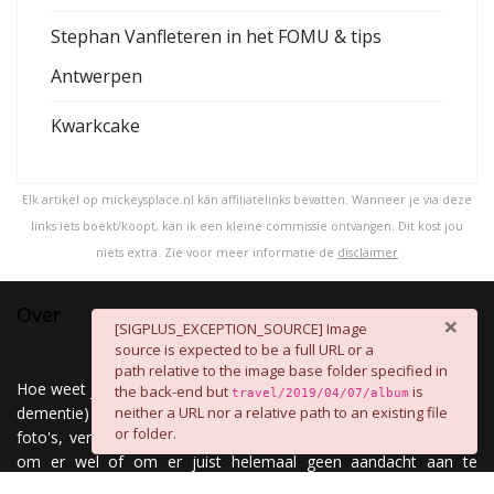
Stephan Vanfleteren in het FOMU & tips
Antwerpen
Kwarkcake
Elk artikel op mickeysplace.nl kán affiliatelinks bevatten. Wanneer je via deze
links iets boekt/koopt, kan ik een kleine commissie ontvangen. Dit kost jou
niets extra. Zie voor meer informatie de
disclaimer
Over
×
danger
[SIGPLUS_EXCEPTION_SOURCE] Image
source is expected to be a full URL or a
path relative to the image base folder specified in
Hoe weet je zeker dat je zoveel mogelijk onthoudt (hallo digitale
the back-end but
is
travel/2019/04/07/album
neither a URL nor a relative path to an existing file
dementie) en dat je anderen niet zult vervelen met nieuwe
or folder.
foto's, verhalen en recepten? Maar dat iedereen kan besluiten
om er wel of om er juist helemaal geen aandacht aan te
besteden? Nou, simpel! Je maakt een website ;)