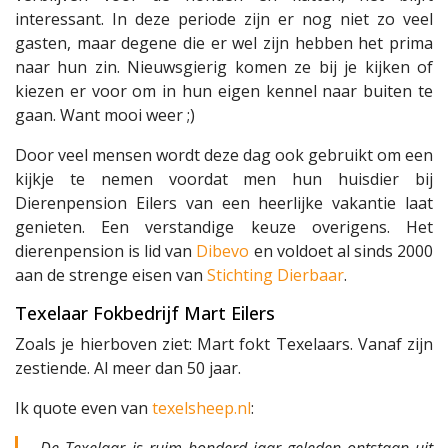
interessant. In deze periode zijn er nog niet zo veel
gasten, maar degene die er wel zijn hebben het prima
naar hun zin. Nieuwsgierig komen ze bij je kijken of
kiezen er voor om in hun eigen kennel naar buiten te
gaan. Want mooi weer ;)
Door veel mensen wordt deze dag ook gebruikt om een
kijkje te nemen voordat men hun huisdier bij
Dierenpension Eilers van een heerlijke vakantie laat
genieten. Een verstandige keuze overigens. Het
dierenpension is lid van
Dibevo
en voldoet al sinds 2000
aan de strenge eisen van
Stichting Dierbaar
.
Texelaar Fokbedrijf Mart Eilers
Zoals je hierboven ziet: Mart fokt Texelaars. Vanaf zijn
zestiende. Al meer dan 50 jaar.
Ik quote even van
texelsheep.nl
:
De Texelaar is ruim honderd jaar geleden ontstaan uit