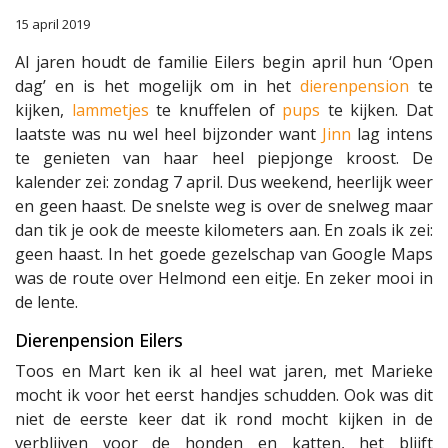
15 april 2019
Al jaren houdt de familie Eilers begin april hun ‘Open
dag’ en is het mogelijk om in het
dierenpension
te
kijken,
lammetjes
te knuffelen of
pups
te kijken. Dat
laatste was nu wel heel bijzonder want
Jinn
lag intens
te genieten van haar heel piepjonge kroost. De
kalender zei: zondag 7 april. Dus weekend, heerlijk weer
en geen haast. De snelste weg is over de snelweg maar
dan tik je ook de meeste kilometers aan. En zoals ik zei:
geen haast. In het goede gezelschap van Google Maps
was de route over Helmond een eitje. En zeker mooi in
de lente.
Dierenpension Eilers
Toos en Mart ken ik al heel wat jaren, met Marieke
mocht ik voor het eerst handjes schudden. Ook was dit
niet de eerste keer dat ik rond mocht kijken in de
verblijven voor de honden en katten, het blijft