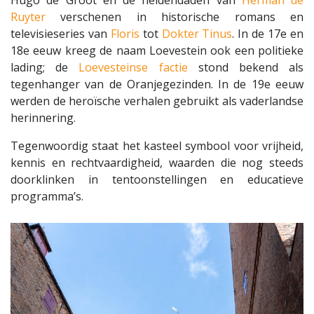
Hugo de Groot en de heldendaden van
Herman de
Ruyter
verschenen in historische romans en
televisieseries van
Floris
tot
Dokter Tinus
. In de 17e en
18e eeuw kreeg de naam Loevestein ook een politieke
lading; de
Loevesteinse factie
stond bekend als
tegenhanger van de Oranjegezinden. In de 19e eeuw
werden de heroïsche verhalen gebruikt als vaderlandse
herinnering.
Tegenwoordig staat het kasteel symbool voor vrijheid,
kennis en rechtvaardigheid, waarden die nog steeds
doorklinken in tentoonstellingen en educatieve
programma’s.