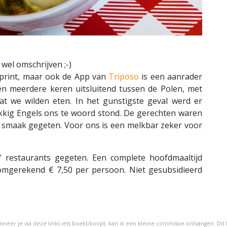
 wel omschrijven ;-)
geprint, maar ook de App van
Triposo
is een aanrader
en meerdere keren uitsluitend tussen de Polen, met
t we wilden eten. In het gunstigste geval werd er
ekkig Engels ons te woord stond. De gerechten waren
 smaak gegeten. Voor ons is een melkbar zeker voor
 restaurants gegeten. Een complete hoofdmaaltijd
r omgerekend € 7,50 per persoon. Niet gesubsidieerd
Wanneer je via deze links iets boekt/koopt, kan ik een kleine commissie ontvangen. Dit