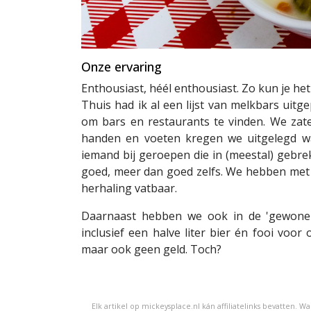
Onze ervaring
Enthousiast, héél enthousiast. Zo kun je het
Thuis had ik al een lijst van melkbars uit
om bars en restaurants te vinden. We zat
handen en voeten kregen we uitgelegd wa
iemand bij geroepen die in (meestal) gebr
goed, meer dan goed zelfs. We hebben met
herhaling vatbaar.
Daarnaast hebben we ook in de 'gewone'
inclusief een halve liter bier én fooi voo
maar ook geen geld. Toch?
Elk artikel op mickeysplace.nl kán affiliatelinks bevatten. 