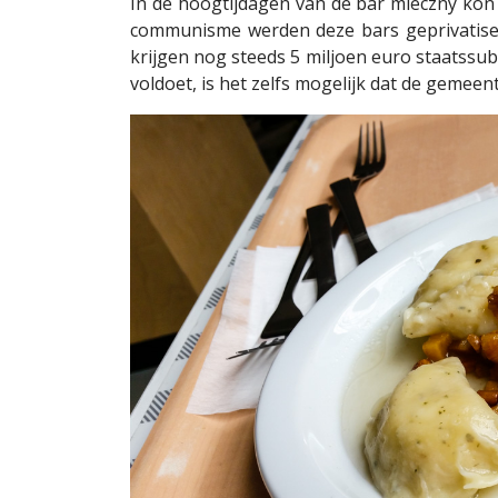
In de hoogtijdagen van de bar mleczny kon j
communisme werden deze bars geprivatisee
krijgen nog steeds 5 miljoen euro staatssub
voldoet, is het zelfs mogelijk dat de gemeen