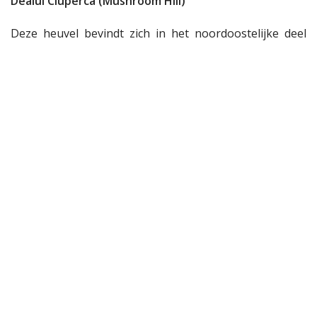
Dealul Ciuperca (Mushroom Hill)
Deze heuvel bevindt zich in het noordoostelijke deel
van de stad en biedt een fascinerend uitzicht over
Oradea en omgeving.
Gebruikte apps
Voor Android: