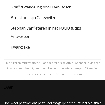
Graffiti wandeling door Den Bosch
Bruinkoolmijn Garzweiler
Stephan Vanfleteren in het FOMU & tips
Antwerpen
Kwarkcake
Elk artikel op mickeysplace.nl kán affiliatelinks bevatten. Wanneer je via deze
links iets boekt/koopt, kan ik een kleine commissie ontvangen. Dit kost jou
niets extra. Zie voor meer informatie de
disclaimer
Over
Hoe weet je zeker dat je zoveel mogelijk onthoudt (hallo digitale