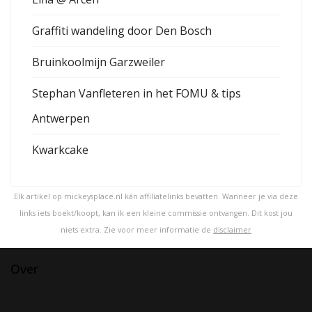
Graffiti wandeling door Den Bosch
Bruinkoolmijn Garzweiler
Stephan Vanfleteren in het FOMU & tips
Antwerpen
Kwarkcake
Elk artikel op mickeysplace.nl kán affiliatelinks bevatten. Wanneer je via deze
links iets boekt/koopt, kan ik een kleine commissie ontvangen. Dit kost jou
niets extra. Zie voor meer informatie de
disclaimer
Over