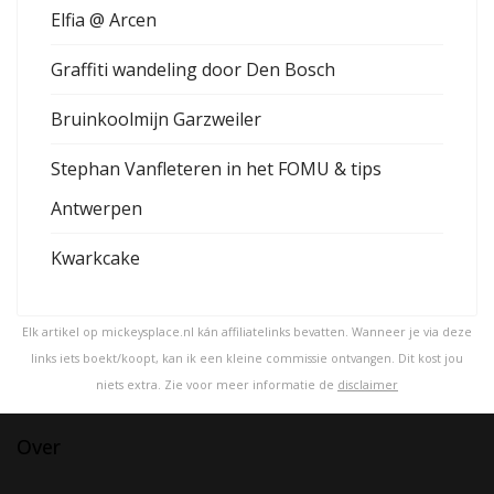
Elfia @ Arcen
Graffiti wandeling door Den Bosch
Bruinkoolmijn Garzweiler
Stephan Vanfleteren in het FOMU & tips
Antwerpen
Kwarkcake
Elk artikel op mickeysplace.nl kán affiliatelinks bevatten. Wanneer je via deze
links iets boekt/koopt, kan ik een kleine commissie ontvangen. Dit kost jou
niets extra. Zie voor meer informatie de
disclaimer
Over