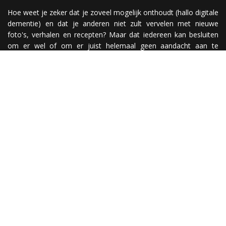
Hoe weet je zeker dat je zoveel mogelijk onthoudt (hallo digitale
dementie) en dat je anderen niet zult vervelen met nieuwe
foto's, verhalen en recepten? Maar dat iedereen kan besluiten
om er wel of om er juist helemaal geen aandacht aan te
besteden? Nou, simpel! Je maakt een website ;)
Have fun @
© & disclaimer
De meeste foto's zijn gemaakt door Mieke de Weert &