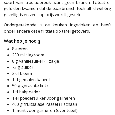
soort van ‘traditiebreuk’ want geen brunch. Totdat er
geluiden kwamen dat de paasbrunch toch altijd wel érg
gezellig is en zeer op prijs wordt gesteld.
Ondergetekende is de keuken ingedoken en heeft
onder andere deze frittata op tafel getoverd.
Wat heb je nodig
8 eieren
250 ml slagroom
8 g vanillesuiker (1 zakje)
75 g suiker
2 el bloem
1 tl gemalen kaneel
50 g geraspte kokos
1 tl bakpoeder
1 el poedersuiker voor garneren
400 g fruitsalade Paasei (1 schaal)
1 munt voor garneren (eventueel)