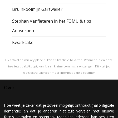
Bruinkoolmijn Garzweiler
Stephan Vanfleteren in het FOMU & tips
Antwerpen
Kwarkcake
Elk artikel op mickeysplace.nl kán affiliatelinks bevatten. Wanneer je via deze
links iets boekt/koopt, kan ik een kleine commissie ontvangen. Dit kost jou
niets extra. Zie voor meer informatie de
disclaimer
Over
Hoe weet je zeker dat je zoveel mogelijk onthoudt (hallo digitale
dementie) en dat je anderen niet zult vervelen met nieuwe
foto's, verhalen en recepten? Maar dat iedereen kan besluiten