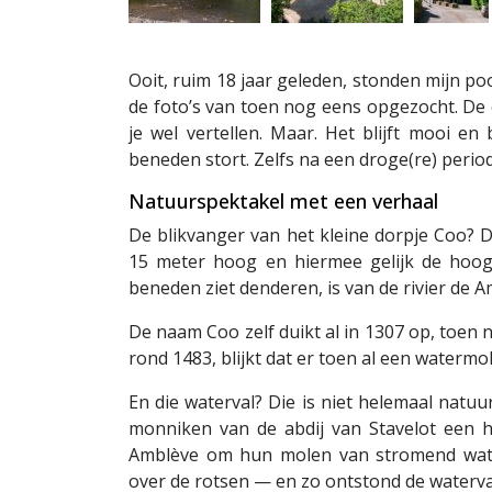
Ooit, ruim 18 jaar geleden, stonden mijn poo
de foto’s van toen nog eens opgezocht. De o
je wel vertellen. Maar. Het blijft mooi en
beneden stort. Zelfs na een droge(re) period
Natuurspektakel met een verhaal
De blikvanger van het kleine dorpje Coo? Da
15 meter hoog en hiermee gelijk de hoogs
beneden ziet denderen, is van de rivier de A
De naam Coo zelf duikt al in 1307 op, toen no
rond 1483, blijkt dat er toen al een waterm
En die waterval? Die is niet helemaal natuu
monniken van de abdij van Stavelot een 
Amblève om hun molen van stromend water
over de rotsen — en zo ontstond de waterva