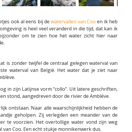
tjes ook al eens bij de
watervallen van Coo
en ik heb
mgeving is heel veel veranderd in die tijd, dat kan ik
 bijzonder om te zien hoe het water zicht hier naar
e.
t is zonder twijfel de centraal gelegen waterval van
te waterval van België. Het water dat je ziet naar
mblève.
g in zijn Latijnse vorm “collo”. Uit latere geschriften,
olen stond, aangedreven door de rivier de Amblève.
rlijk ontstaan. Naar alle waarschijnlijkheid hebben de
handje geholpen. Zij verlegden een meander van de
 te voorzien. Het overtollige water vond zijn weg
l van Coo. Een echt stukje monnikenwerk dus.